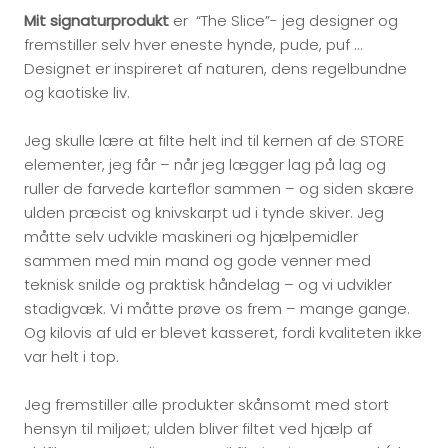
Mit signaturprodukt
er “The Slice”- jeg designer og
fremstiller selv hver eneste hynde, pude, puf …
Designet er inspireret af naturen, dens regelbundne
og kaotiske liv.
Jeg skulle lære at filte helt ind til kernen af de STORE
elementer, jeg får – når jeg lægger lag på lag og
ruller de farvede karteflor sammen – og siden skære
ulden præcist og knivskarpt ud i tynde skiver. Jeg
måtte selv udvikle maskineri og hjælpemidler
sammen med min mand og gode venner med
teknisk snilde og praktisk håndelag – og vi udvikler
stadigvæk. Vi måtte prøve os frem – mange gange.
Og kilovis af uld er blevet kasseret, fordi kvaliteten ikke
var helt i top.
Jeg fremstiller alle produkter skånsomt med stort
hensyn til miljøet; ulden bliver filtet ved hjælp af