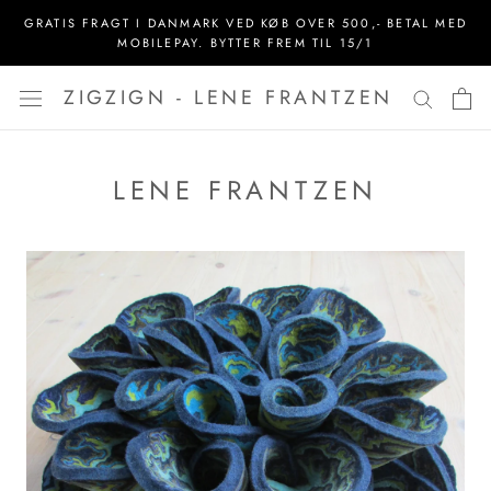
Spring
GRATIS FRAGT I DANMARK VED KØB OVER 500,- BETAL MED
til
MOBILEPAY. BYTTER FREM TIL 15/1
indhold
ZIGZIGN - LENE FRANTZEN
LENE FRANTZEN