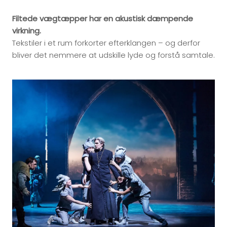
Filtede vægtæpper har en akustisk dæmpende
virkning.
Tekstiler i et rum forkorter efterklangen – og derfor
bliver det nemmere at udskille lyde og forstå samtale.