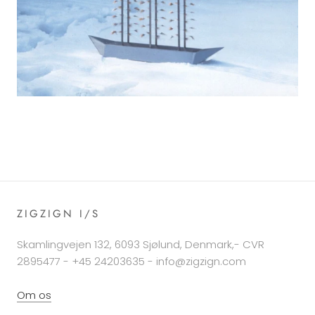
ZIGZIGN I/S
Skamlingvejen 132, 6093 Sjølund, Denmark,- CVR
2895477 - +45 24203635 - info@zigzign.com
Om os